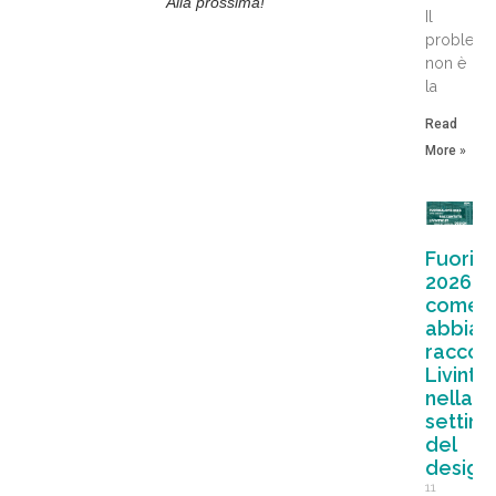
Alla prossima!
Il
problem
non è
la
Read
More »
Fuoris
2026:
come
abbia
raccon
Livintw
nella
settim
del
design
11