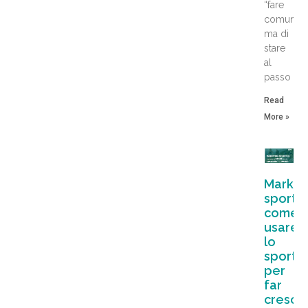
“fare
comunica
ma di
stare
al
passo
Read
More »
Market
sportiv
come
usare
lo
sport
per
far
cresce