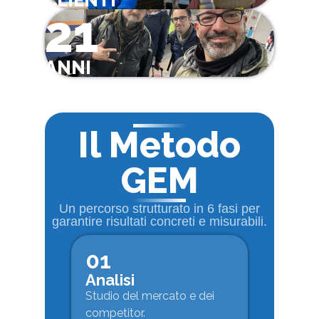
CLIENTI
21
ANNI
Il Metodo
GEM
Un percorso strutturato in 6 fasi per
garantire risultati concreti e misurabili.
01
Analisi
Studio del mercato e dei
competitor.