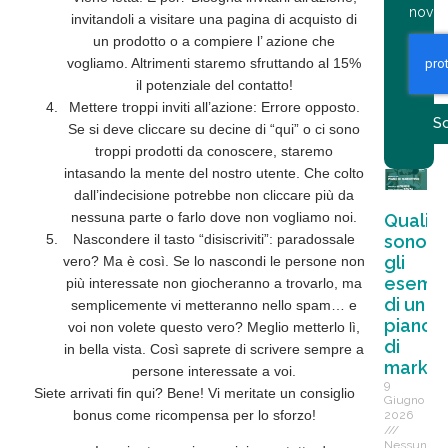
novità
invitandoli a visitare una pagina di acquisto di
un prodotto o a compiere l’ azione che
vogliamo. Altrimenti staremo sfruttando al 15%
il potenziale del contatto!
Mettere troppi inviti all’azione
: Errore opposto.
Sc
Se si deve cliccare su decine di “
qui
” o ci sono
troppi prodotti da conoscere, staremo
intasando la mente del nostro utente. Che colto
dall’indecisione potrebbe non cliccare più da
nessuna parte o farlo dove non vogliamo noi.
Quali
sono
Nascondere il tasto “disiscriviti”
: paradossale
gli
vero? Ma è così. Se lo nascondi le persone non
esemp
più interessate non giocheranno a trovarlo, ma
di un
semplicemente vi metteranno nello
spam
… e
piano
voi non volete questo vero? Meglio metterlo lì,
di
in bella vista. Così saprete di scrivere sempre a
market
persone interessate a voi.
9
Siete arrivati fin qui? Bene! Vi meritate un consiglio
Giugno
bonus come ricompensa per lo sforzo!
2026
Nessun