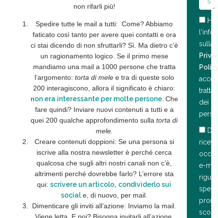
non rifarli più!
Ho 
Spedire tutte le mail a tutti
: Come? Abbiamo
l'info
faticato così tanto per avere quei contatti e ora
sulla
ci stai dicendo di non sfruttarli? Sì. Ma dietro c’è
Priva
un ragionamento logico. Se il primo mese
mandiamo una mail a 1000 persone che tratta
Polic
l’argomento:
torta di mele
e tra di queste solo
accett
200 interagiscono, allora il significato è chiaro:
tratt
n
on era interessante per molte persone.
Che
dei da
fare quindi? Inviare nuovi contenuti a tutti e a
person
quei 200 qualche approfondimento sulla
torta di
De
mele.
Creare contenuti doppioni:
Se una persona si
ricev
iscrive alla nostra newsletter è perché cerca
occas
qualcosa che sugli altri nostri canali non c’è,
e-mai
altrimenti perché dovrebbe farlo? L’errore sta
riguar
qui:
scrivere un articolo
,
condividerlo sui
specia
social
e, di nuovo, per mail.
promo
Dimenticare gli inviti all’azione
: Inviamo la mail.
scont
Viene letta. E poi? Bisogna invitarli all’azione,