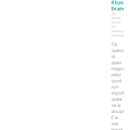
il tuo
brand
20
Aprile
2026
Nessun
commento
C’è
qualcosa
di
quasi
magico
nello
sport,
non
importa
quale
sia la
disciplina
È la
sua
magia,