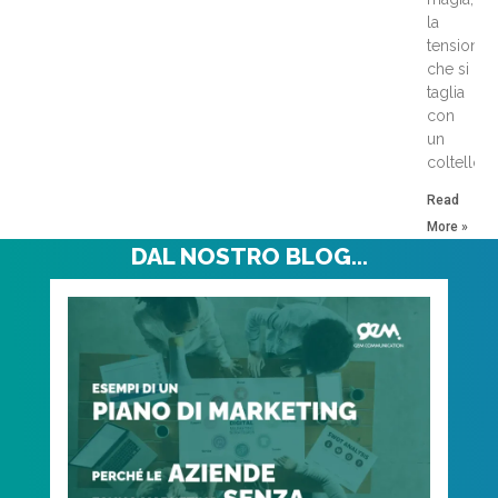
la
tensione
che si
taglia
con
un
coltello
Read
More »
DAL NOSTRO BLOG...