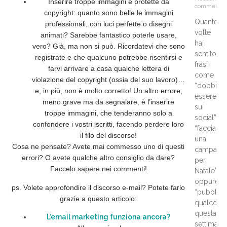
Inserire troppe immagini e protette da
commento
copyright
: quanto sono belle le immagini
Quante
professionali, con luci perfette o disegni
volte
animati? Sarebbe fantastico poterle usare,
hai
vero? Già, ma non si può. Ricordatevi che sono
sentito
registrate e che qualcuno potrebbe risentirsi e
frasi
farvi arrivare a casa qualche lettera di
come
violazione del copyright (ossia del suo lavoro)…
“dobbia
e, in più, non è molto corretto! Un altro errore,
essere
meno grave ma da segnalare, è l’inserire
sui
troppe immagini, che tenderanno solo a
social”,
confondere i vostri iscritti, facendo perdere loro
“facciam
il filo del discorso!
una
Cosa ne pensate? Avete mai commesso uno di questi
campagn
errori? O avete qualche altro consiglio da dare?
per
Faccelo sapere nei commenti!
Natale”
oppure
ps. Volete approfondire il discorso e-mail? Potete farlo
“pubblic
grazie a questo articolo:
qualcosa
questa
L’email marketing funziona ancora?
settimana