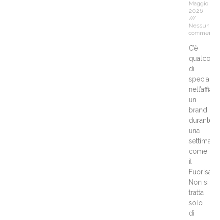
Maggio
2026
Nessun
commento
C’è
qualcosa
di
speciale
nell’affian
un
brand
durante
una
settimana
come
il
Fuorisalo
Non si
tratta
solo
di