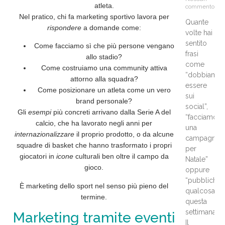
atleta.
commento
Nel pratico, chi fa marketing sportivo lavora per
Quante
rispondere
a domande come:
volte hai
sentito
Come facciamo sì che più persone vengano
frasi
allo stadio?
come
Come
costruiamo
una community attiva
“dobbiamo
attorno alla squadra?
essere
Come
posizionare
un atleta come un vero
sui
brand personale?
social”,
Gli
esempi
più concreti arrivano dalla Serie A del
“facciamo
calcio, che ha lavorato negli anni per
una
internazionalizzare
il proprio prodotto, o da alcune
campagna
squadre di basket che hanno trasformato i propri
per
giocatori in
icone
culturali ben oltre il campo da
Natale”
gioco.
oppure
“pubblichi
È marketing dello sport nel senso più pieno del
qualcosa
termine.
questa
settimana”?
Marketing tramite eventi
Il