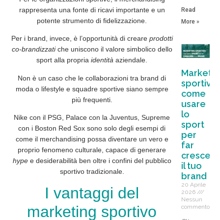
rappresenta una fonte di ricavi importante e un
Read
potente
strumento
di
fidelizzazione
.
More »
Per i brand, invece, è l’opportunità di creare
prodotti
co-brandizzati
che uniscono il valore simbolico dello
sport alla propria
identità
aziendale.
Marketin
Non è un caso che le collaborazioni tra brand di
sportivo:
moda o lifestyle e squadre sportive siano sempre
come
più frequenti.
usare
lo
Nike con il PSG, Palace con la Juventus, Supreme
sport
con i Boston Red Sox sono solo degli esempi di
per
come il merchandising possa diventare un vero e
far
proprio
fenomeno culturale
, capace di generare
crescer
hype
e desiderabilità ben oltre i confini del pubblico
il tuo
sportivo tradizionale.
brand
20 Aprile
I vantaggi del
2026
Nessun
marketing sportivo
commento