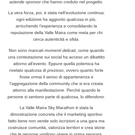
aziende sponsor
che hanno creduto nel progetto.
La vera forza, poi, è stata nell’
evoluzione
continua:
ogni edizione ha aggiunto qualcosa in più,
arricchendo
l’esperienza e consolidando la
reputazione della Valle Maira come meta per chi
cerca autenticità e
sfida
.
Non sono mancati
momenti delicati
, come quando
una contestazione sui social ha acceso un dibattito
attorno all’evento. Eppure quella polemica ha
rivelato qualcosa di
prezioso
, ovvero quanto forte
fosse ormai il senso di
appartenenza
e
l’
aggregazione
della community che si era creata
attorno alla manifestazione. Perché quando le
persone si sentono parte di qualcosa, lo
difendono
.
La Valle Maira Sky Marathon è stata la
dimostrazione concreta che il marketing sportivo
fatto bene non vende solo iscrizioni a una gara ma
costruisce
comunità
, valorizza
territori
e crea
storie
che le persone vogliono vivere in prima persona.