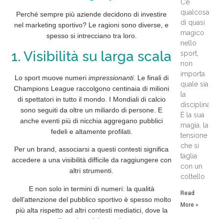
C’è
qualcosa
Perché sempre più aziende decidono di investire
di quasi
nel marketing sportivo? Le ragioni sono diverse, e
magico
spesso si intrecciano tra loro.
nello
1. Visibilità su larga scala
sport,
non
importa
Lo sport muove numeri
impressionanti
. Le finali di
quale sia
Champions League raccolgono centinaia di milioni
la
di spettatori in tutto il mondo. I Mondiali di calcio
disciplina.
sono seguiti da oltre un miliardo di persone. E
È la sua
anche eventi più di nicchia
aggregano
pubblici
magia, la
fedeli e altamente profilati.
tensione
che si
Per un brand, associarsi a questi contesti significa
taglia
accedere a una
visibilità
difficile da raggiungere con
con un
altri strumenti.
coltello
E non solo in termini di numeri: la
qualità
Read
dell’
attenzione
del pubblico sportivo è spesso molto
More »
più alta rispetto ad altri contesti mediatici, dove la