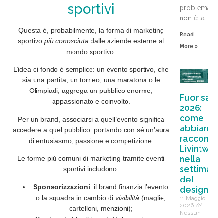
sportivi
problema
non è la
Questa è, probabilmente, la forma di marketing
Read
sportivo
più conosciuta
dalle aziende esterne al
More »
mondo sportivo.
L’idea di fondo è semplice: un evento sportivo, che
sia una partita, un torneo, una maratona o le
Olimpiadi,
aggrega
un pubblico enorme,
Fuorisal
appassionato e coinvolto.
2026:
come
Per un brand, associarsi a quell’evento significa
abbiamo
accedere
a quel
pubblico
, portando con sé un’aura
racconta
di entusiasmo, passione e competizione.
Livintwis
nella
Le forme più comuni di marketing tramite eventi
settiman
sportivi includono:
del
Sponsorizzazioni
: il brand finanzia l’evento
design
o la squadra in cambio di
visibilità
(maglie,
11 Maggio
2026
cartelloni, menzioni);
Nessun