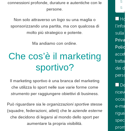
connessioni profonde, durature e autentiche con le
persone.
Ho le
Non solo attraverso un
logo
su una maglia o
sponsorizzando una partita, ma con qualcosa di
l'informa
molto più strategico e potente.
sulla
Privacy
Ma andiamo con ordine.
Policy
Che cos’è il marketing
accetto i
trattame
sportivo?
dei dati
personal
Il marketing sportivo è una branca del marketing
Desid
che utilizza lo
sport
nelle sue varie forme come
ricevere
strumento
per raggiungere obiettivi di business.
occasio
Può riguardare sia le
organizzazioni sportive
stesse
e-mail
(squadre, federazioni, atleti) che le
aziende esterne
riguarda
che decidono di
legarsi
al mondo dello sport per
speciali
aumentare la propria visibilità.
promozi