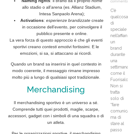
Naming rights
: il brand dà il proprio
nome
commento
allo stadio o all’arena (es. Allianz Stadium,
C’è
Intesa Sanpaolo Arena);
qualcosa
Activations
:
esperienze brandizzate
create
di
in occasione dell’evento, per coinvolgere il
speciale
pubblico presente e online.
nell’affianca
La vera forza di questo approccio è che gli eventi
un
sportivi creano
contesti emotiv
i fortissimi. E le
brand
emozioni, si sa, si attaccano ai
ricordi
.
durante
una
Quando un brand sa inserirsi in quel contesto in
settimana
modo coerente
, il messaggio rimane impresso
come il
molto più a lungo di qualsiasi spot tradizionale.
Fuorisalone
Non si
Merchandising
tratta
solo di
Il
merchandising
sportivo è un universo a sé.
“fare
Comprende tutti quei prodotti, maglie, scarpe,
comunicazi
accessori, gadget con i simboli di una squadra o di
ma di
un atleta.
stare al
passo
Per le organizzazioni sportive, il merchandising