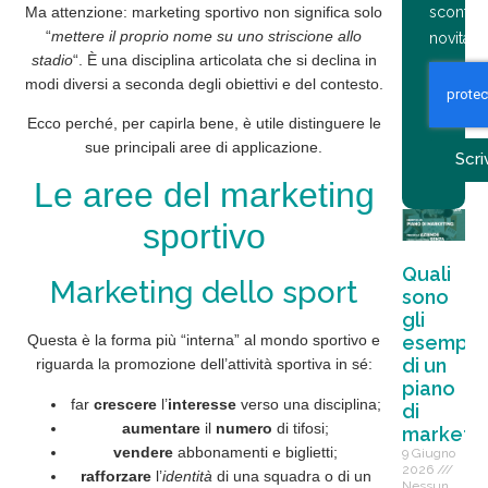
Ma attenzione: marketing sportivo non significa solo
sconti,
“
mettere il proprio nome su uno striscione allo
novità
stadio
“. È una
disciplina
articolata che si declina in
modi diversi a seconda degli obiettivi e del contesto.
Ecco perché, per capirla bene, è utile distinguere le
sue principali
aree
di
applicazione
.
Scri
Le aree del marketing
sportivo
Quali
Marketing dello sport
sono
gli
esempi
Questa è la forma più “interna” al mondo sportivo e
di un
riguarda la
promozione
dell’attività sportiva in sé:
piano
far
crescere
l’
interesse
verso una disciplina;
di
aumentare
il
numero
di tifosi;
marketin
vendere
abbonamenti e biglietti;
9 Giugno
2026
rafforzare
l’
identità
di una squadra o di un
Nessun