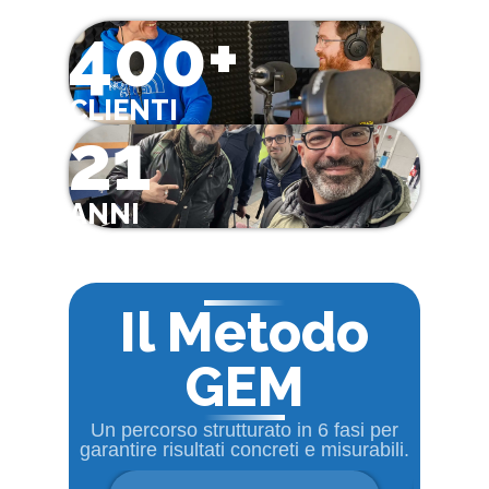
400+
CLIENTI
21
ANNI
Il Metodo
GEM
Un percorso strutturato in 6 fasi per
garantire risultati concreti e misurabili.