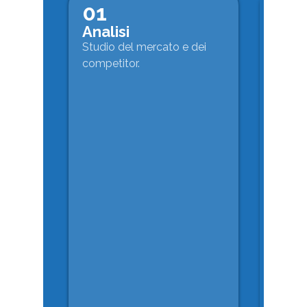
01
02
Analisi
Stra
Studio del mercato e dei
Definiz
competitor.
del pi