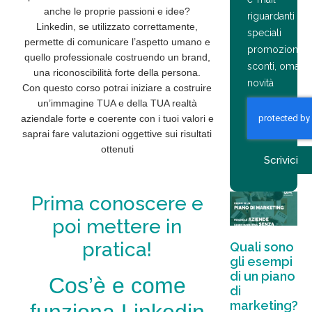
anche le
proprie passioni e idee
?
riguardanti
Linkedin, se utilizzato correttamente,
speciali
permette di comunicare l’aspetto umano e
promozioni,
quello professionale
costruendo un brand,
sconti, omagg
una riconoscibilità forte della persona.
novità
Con questo corso potrai iniziare a costruire
un’immagine TUA e della TUA realtà
aziendale forte e coerente con i tuoi
valori e
saprai fare valutazioni oggettive sui risultati
ottenuti
Scrivici
Prima conoscere e
poi mettere in
pratica!
Quali sono
gli esempi
di un piano
Cos’è e come
di
marketing?