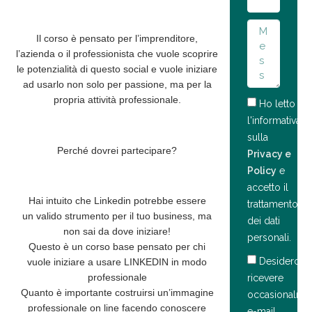
Il corso è pensato per
l’imprenditore,
l’azienda o il professionista
che vuole scoprire
le potenzialità di questo social e vuole iniziare
ad usarlo non solo per passione, ma per la
propria attività professionale.
Ho letto
l'informativa
sulla
Perché dovrei partecipare?
Privacy e
Policy
e
accetto il
Hai intuito che Linkedin potrebbe essere
trattamento
un
valido strumento per il tuo business, ma
dei dati
non sai da dove iniziare!
personali.
Questo è un
corso base
pensato per chi
Desidero
vuole iniziare a usare LINKEDIN in modo
professionale
ricevere
Quanto è importante costruirsi un’
immagine
occasionalme
professionale on line
facendo conoscere
e-mail