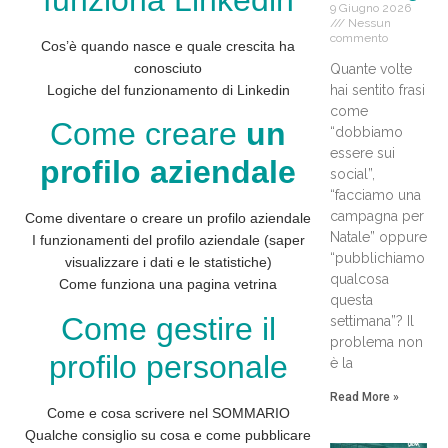
funziona Linkedin
9 Giugno 2026
Nessun
commento
Cos’è quando nasce e quale crescita ha
conosciuto
Quante volte
hai sentito frasi
Logiche del funzionamento di Linkedin
come
Come creare
un
“dobbiamo
essere sui
profilo aziendale
social”,
“facciamo una
campagna per
Come diventare o creare un profilo aziendale
Natale” oppure
I funzionamenti del profilo aziendale (saper
“pubblichiamo
visualizzare i dati e le statistiche)
qualcosa
Come funziona una pagina vetrina
questa
Come gestire il
settimana”? Il
problema non
profilo personale
è la
Read More »
Come e cosa scrivere nel SOMMARIO
Qualche consiglio su cosa e come pubblicare