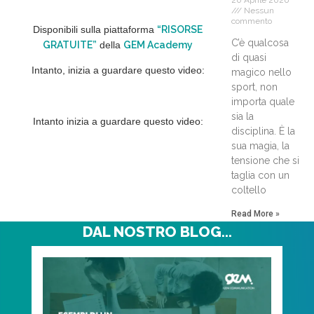
Nessun
commento
Disponibili sulla piattaforma
“RISORSE
C’è qualcosa
GRATUITE”
della
GEM Academy
di quasi
Intanto,
inizia a guardare questo video
:
magico nello
sport, non
importa quale
sia la
Intanto inizia a guardare questo video:
disciplina. È la
sua magia, la
tensione che si
taglia con un
coltello
Read More »
DAL NOSTRO BLOG...