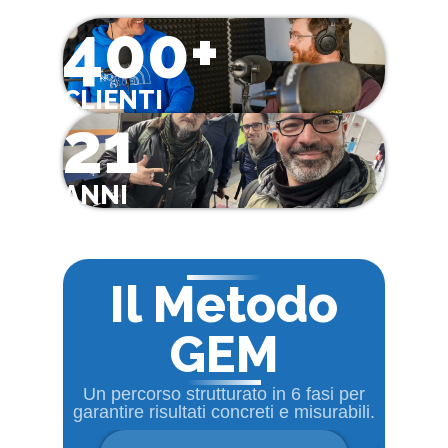
400+
CLIENTI
21
ANNI
Il Metodo
GEM
Un percorso strutturato in 6 fasi per
garantire risultati concreti e misurabili.