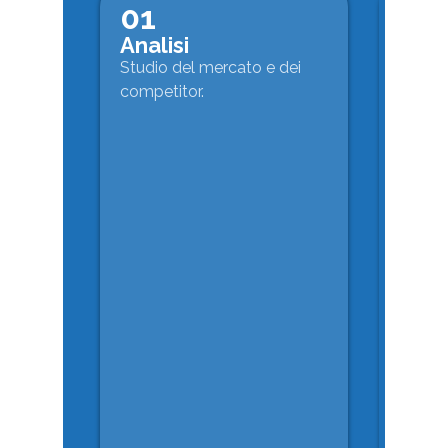
01
02
Analisi
Stra
Studio del mercato e dei
Definiz
competitor.
del pi