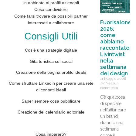
in abbinato ai profili aziendali
Cosa condividere
Come farsi trovare da possibili partner
Fuorisalone
interessati a collaborare
2026:
Consigli Utili
come
abbiamo
raccontato
Cos’è una strategia digitale
Livintwist
nella
Gita turistica sul social
settimana
Creazione della pagina profilo ideale
del design
11 Maggio 2026
Come sfruttare Linkedin per creare una rete
Nessun
commento
di contatti ideali
C’è qualcosa
Saper sempre cosa pubblicare
di speciale
nell’affiancare
Creazione del calendario editoriale
un brand
durante una
settimana
Cosa imparerò?
come il