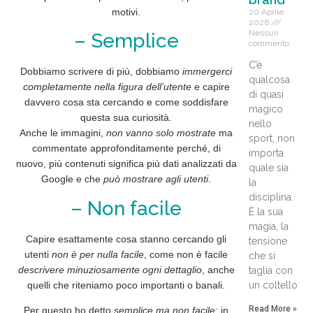
motivi.
20 Aprile
2026
Nessun
– Semplice
commento
C’è
Dobbiamo scrivere di più, dobbiamo
immergerci
qualcosa
completamente nella figura dell’utente
e capire
di quasi
davvero
cosa sta cercando
e come soddisfare
magico
questa sua curiosità.
nello
Anche le immagini,
non vanno solo mostrate
ma
sport, non
commentate approfonditamente
perché, di
importa
nuovo,
più contenuti
significa
più dati
analizzati da
quale sia
Google e che
può mostrare agli utenti
.
la
disciplina.
– Non facile
È la sua
magia, la
Capire esattamente
cosa stanno cercando gli
tensione
utenti
non è per nulla facile
, come non è facile
che si
descrivere minuziosamente ogni dettaglio
, anche
taglia con
un coltello
quelli che riteniamo poco importanti o banali.
Read More »
Per questo ho detto
semplice ma non facile
:
in