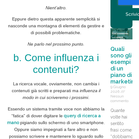
Nient’altro.
Scrivic
Eppure dietro questa apparente semplicità si
nasconde una
montagna di elementi da gestire
e
di
possibili problematiche
.
Ne parlo nel prossimo punto.
Quali
sono gli
b. Come influenza i
esempi
contenuti?
di un
piano di
marketing
La ricerca vocale, ovviamente, non cambia i
9 Giugno
contenuti già scritti e preparati ma
influenza il
2026
Nessun
modo in cui scriveremo i prossimi
.
commento
Essendo un sistema tramite voce
non abbiamo la
Quante
“fatica” di dover digitare
le
query di ricerca a
volte hai
mano
pigiando sullo schermo di uno smartphone.
sentito
Oppure siamo impegnati a fare altro e
non
frasi come
possiamo scrivere
e
mantenere lo sguardo sullo
“dobbiamo