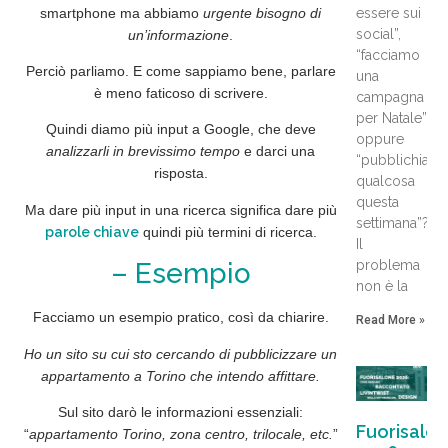
smartphone
ma abbiamo
urgente bisogno di
essere sui
social”,
un’informazione
.
“facciamo
Perciò parliamo. E come sappiamo bene,
parlare
una
è meno faticoso
di scrivere.
campagna
per Natale”
Quindi
diamo più input a Google
, che deve
oppure
analizzarli in brevissimo tempo
e
darci una
“pubblichiam
risposta
.
qualcosa
questa
Ma dare
più input
in una ricerca significa dare
più
settimana”?
parole chiave
quindi
più termini di ricerca
.
Il
problema
– Esempio
non è la
Facciamo un esempio pratico, così da chiarire.
Read More »
Ho un sito su cui sto cercando di pubblicizzare un
appartamento a Torino che intendo affittare.
Sul sito darò le informazioni
essenziali
:
Fuorisalo
“
appartamento Torino, zona centro, trilocale, etc.
”