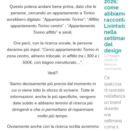
2026:
Questo poteva andare bene prima, dato che le
come
abbiamo
persone, cercando un appartamento a Torino
raccontat
avrebbero
digitato
: “
Appartamento Torino
“; “
Affitto
Livintwist
appartamento Torino centro
” ; “
Appartamento
nella
Torino affitto
” e simili.
settimana
Ora però, con la ricerca vocale, le persone
del
daranno più input
: “
Cerco appartamento Torino in
design
zona centro, almeno trilocale, in affitto tra i 300 e i
11 Maggio
2026
500€, con bagno ristrutturato…
“.
Nessun
commento
Vedi?
C’è
Siamo decisamente
più precisi dal momento in
qualcosa
cui ci viene tolto lo sforzo di scrivere
.
Tutte le
di speciale
nell’affiancare
informazioni
, anche le
più specifiche,
vengono
un brand
date subito e
abbiamo termini di ricerca più
durante
stringenti e che ci permettano di risparmiare
una
molto più tempo
.
settimana
Ovviamente anche con la ricerca scritta avremmo
come il