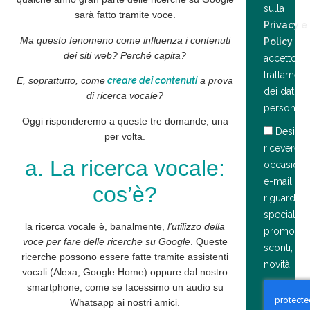
sulla
sarà fatto tramite
voce
.
Privacy e
Ma questo fenomeno come influenza i contenuti
Policy
e
dei siti web? Perché capita?
accetto il
trattament
E, soprattutto, come
creare dei contenuti
a prova
dei dati
di ricerca vocale?
personali.
Oggi risponderemo a
queste tre domande
,
una
Deside
per volta
.
ricevere
a. La ricerca vocale:
occasiona
e-mail
cos’è?
riguardant
speciali
la ricerca vocale è, banalmente,
l’utilizzo della
promozion
voce per fare delle ricerche su Google
. Queste
sconti, o
ricerche possono essere fatte tramite
assistenti
novità
vocali
(Alexa, Google Home) oppure
dal nostro
smartphone
, come se facessimo
un audio
su
Whatsapp ai nostri amici.