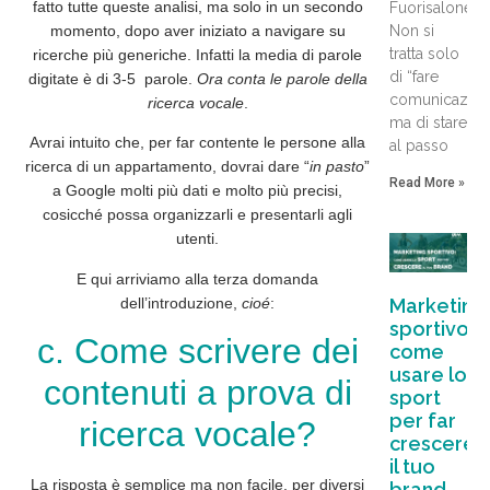
fatto tutte queste analisi, ma solo in un secondo
Fuorisalone.
momento, dopo aver iniziato a navigare su
Non si
tratta solo
ricerche più generiche. Infatti
la media di parole
di “fare
digitate è di 3-5 parole
.
Ora conta le parole della
comunicazion
ricerca vocale
.
ma di stare
Avrai intuito che, per far contente le persone alla
al passo
ricerca di un appartamento, dovrai dare “
in pasto
”
Read More »
a Google
molti più dati e molto più precisi
,
cosicché possa
organizzarli
e
presentarli
agli
utenti.
E qui arriviamo
alla terza domanda
Marketing
dell’introduzione,
cioé
:
sportivo:
c. Come scrivere dei
come
usare lo
contenuti a prova di
sport
per far
ricerca vocale?
crescere
il tuo
La risposta è semplice ma non facile, per diversi
brand