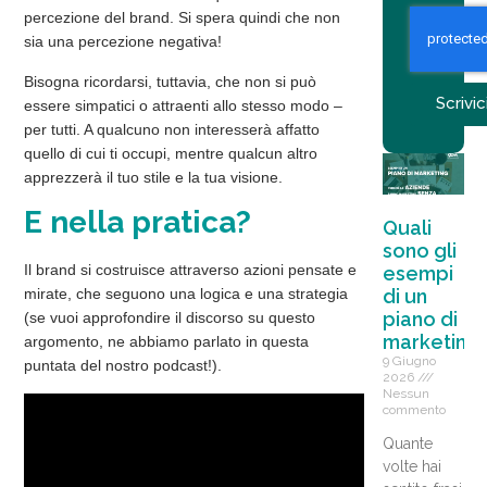
percezione del brand. Si spera quindi che non
sia una percezione negativa!
Bisogna ricordarsi, tuttavia, che non si può
Scrivic
essere simpatici o attraenti allo stesso modo –
per tutti. A qualcuno non interesserà affatto
quello di cui ti occupi, mentre qualcun altro
apprezzerà il tuo stile e la tua visione.
E nella pratica?
Quali
sono gli
Il brand si costruisce attraverso azioni pensate e
esempi
di un
mirate
, che seguono una logica e una
strategia
piano di
(se vuoi approfondire il discorso su questo
marketing
argomento, ne abbiamo parlato in questa
9 Giugno
puntata del nostro podcast!).
2026
Nessun
commento
Quante
volte hai