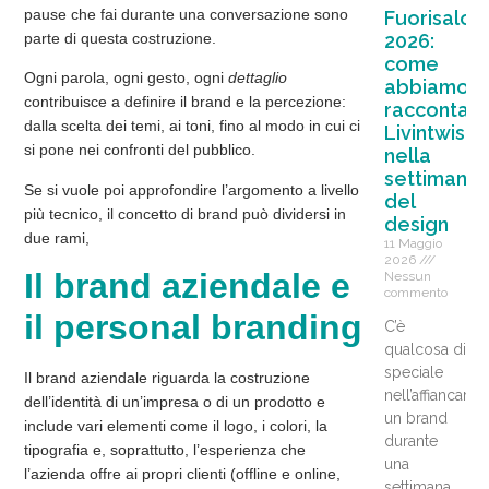
pause che fai durante una conversazione sono
Fuorisalon
parte di questa costruzione.
2026:
come
Ogni parola, ogni gesto, ogni
dettaglio
abbiamo
contribuisce a definire il brand e la percezione:
raccontat
dalla scelta dei temi, ai toni, fino al modo in cui ci
Livintwist
si pone nei confronti del pubblico.
nella
settimana
Se si vuole poi approfondire l’argomento a livello
del
più tecnico, il concetto di brand può dividersi in
design
due rami,
11 Maggio
2026
Il brand aziendale e
Nessun
commento
il personal branding
C’è
qualcosa di
speciale
Il brand aziendale riguarda la
costruzione
nell’affiancare
dell’identità di un’impresa o di un prodotto e
un brand
include vari elementi come il logo, i colori, la
durante
tipografia e, soprattutto, l’esperienza che
una
l’azienda offre ai propri clienti (offline e online,
settimana