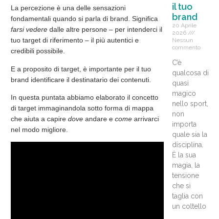
il tuo
La percezione è una delle sensazioni
brand
fondamentali quando si parla di brand. Significa
20 Aprile
farsi vedere
dalle altre persone – per intenderci il
2026
tuo target di riferimento – il più autentici e
Nessun
commento
credibili possibile.
C’è
E a proposito di
target
, è importante per il tuo
qualcosa di
brand identificare il destinatario dei contenuti.
quasi
magico
In questa puntata abbiamo elaborato il concetto
nello sport,
di target immaginandola sotto forma di mappa
non
che aiuta a capire
dove
andare e
come
arrivarci
importa
nel modo migliore.
quale sia la
disciplina.
È la sua
magia, la
tensione
che si
taglia con
un coltello