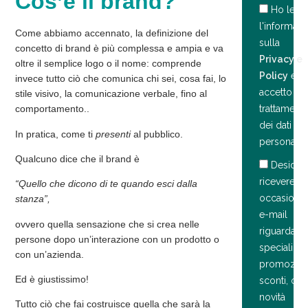
Cos’è il brand?
Ho letto
l'informativ
Come abbiamo accennato, la definizione del
sulla
concetto di brand è più complessa e ampia e va
Privacy e
oltre il semplice logo o il nome: comprende
Policy
e
invece tutto ciò che comunica
chi
sei,
cosa
fai, lo
accetto il
stile
visivo, la comunicazione
verbale
, fino al
comportamento.
.
trattament
dei dati
In pratica, come ti
presenti
al pubblico.
personali.
Qualcuno dice che il brand è
Desider
ricevere
“Quello che dicono di te quando esci dalla
occasiona
stanza”,
e-mail
ovvero quella
sensazione
che si crea nelle
riguardanti
persone dopo un’interazione con un prodotto o
speciali
con un’azienda.
promozion
Ed è giustissimo!
sconti, om
novità
Tutto ciò che fai costruisce quella che sarà la