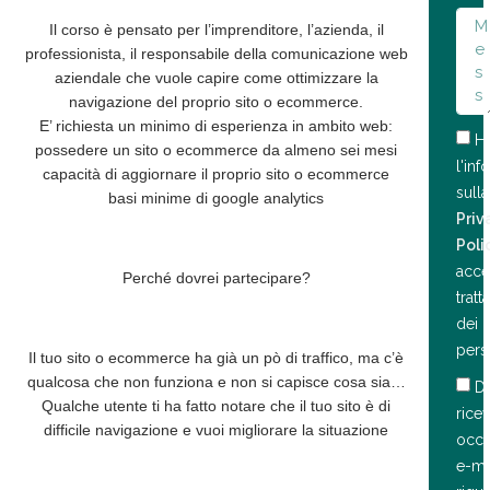
Il corso è pensato per
l’imprenditore, l’azienda, il
professionista, il responsabile della comunicazione web
aziendale
che vuole capire come ottimizzare la
navigazione del proprio sito o ecommerce.
E’ richiesta un minimo di esperienza in ambito web
:
Ho
possedere un sito o ecommerce da almeno sei mesi
l'inf
capacità di aggiornare il proprio sito o ecommerce
sulla
basi minime di google analytics
Priv
Poli
accet
Perché dovrei partecipare?
trat
dei d
pers
Il tuo sito o ecommerce ha già un pò di traffico, ma c’è
qualcosa che non funziona e non si capisce cosa sia…
D
Qualche utente ti ha fatto notare che il t
uo sito è di
rice
difficile navigazione e vuoi migliorare la situazione
occa
e-ma