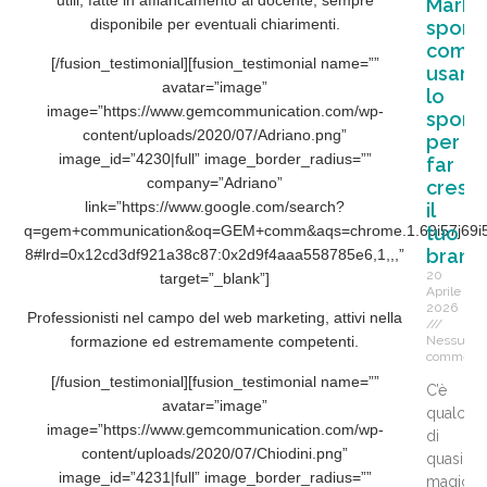
Marke
disponibile per eventuali chiarimenti.
sporti
come
[/fusion_testimonial][fusion_testimonial name=””
usare
avatar=”image”
lo
image=”https://www.gemcommunication.com/wp-
sport
content/uploads/2020/07/Adriano.png”
per
image_id=”4230|full” image_border_radius=””
far
company=”Adriano”
cresc
link=”https://www.google.com/search?
il
q=gem+communication&oq=GEM+comm&aqs=chrome.1.69i57j69i59j0
tuo
brand
8#lrd=0x12cd3df921a38c87:0x2d9f4aaa558785e6,1,,,”
20
target=”_blank”]
Aprile
2026
Professionisti nel campo del web marketing, attivi nella
formazione ed estremamente competenti.
Nessun
comment
[/fusion_testimonial][fusion_testimonial name=””
C’è
avatar=”image”
qualcos
image=”https://www.gemcommunication.com/wp-
di
content/uploads/2020/07/Chiodini.png”
quasi
image_id=”4231|full” image_border_radius=””
magico