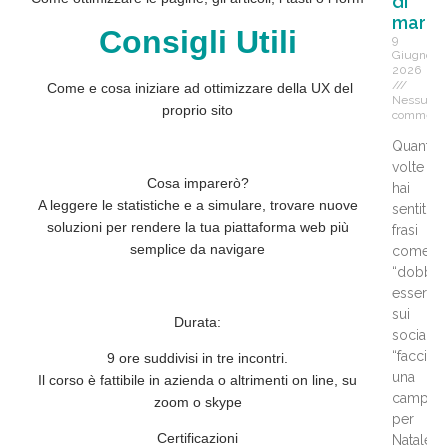
di
marke
Consigli Utili
9
Giugno
2026
Come e cosa iniziare ad ottimizzare della UX del
Nessun
proprio sito
comment
Quante
volte
Cosa imparerò?
hai
A leggere le statistiche e a simulare, trovare nuove
sentito
soluzioni per rendere la tua piattaforma web più
frasi
semplice da navigare
come
“dobbi
essere
sui
Durata:
social”,
“faccia
9 ore
suddivisi in tre incontri.
una
Il corso è fattibile in azienda o altrimenti on line, su
campag
zoom o skype
per
Certificazioni
Natale”