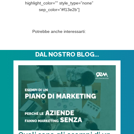
highlight_color=”” style_type=”none”
sep_color=”#f13e2b”]
Continua a leggere altre recensioni…
Potrebbe anche interessarti:
DAL NOSTRO BLOG...