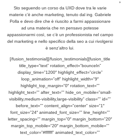
»
Sto seguendo un corso da UXD dove tra le varie
materie c’è anche marketing, tenuto dal ing. Gabriele
Polla e devo dire che è riuscito a farmi appassionare
ad una materia che nn pensavo potesse
appassionarmi così, se c’è un professionista nel campo
del marketing e nello specifico della seo a cui rivolgersi
è senz’altro lui.
[/fusion_testimonial][/fusion_testimonials][fusion_title
title_type=”text” rotation_effect=”bounceIn”
display_time=”1200″ highlight_effect=”circle”
loop_animation=”off” highlight_width=”9″
highlight_top_margin=”0″ rotation_text=””
highlight_text=”” after_text=”” hide_on_mobile=”small-
visibility,medium-visibility,large-visibility” class=”” id=””
before_text=”” content_align=”center” size=”1″
font_size=”24″ animated_font_size=”” line_height=””
letter_spacing=”” margin_top=”0″ margin_bottom=”20″
margin_top_mobile=”20″ margin_bottom_mobile=””
text_color=”#ffffff” animated_text_color=””