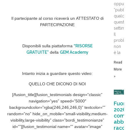
oppure
“pubbli
qualcos
Il partecipante al corso riceverà un
ATTESTATO di
questa
PARTECIPAZIONE
settiman
Il
problem
Disponibili sulla piattaforma
“RISORSE
non
GRATUITE”
della
GEM Academy
è la
Read
More
Intanto inizia a guardare questo video:
»
QUELLO CHE
DICONO
DI
NOI
[/fusion_title][fusion_testimonials design=”classic”
navigation=”yes” speed=”5000″
Fuori
backgroundcolor=”rgba(246,246,246,0)” textcolor=””
2026:
random=”no” hide_on_mobile=”small-visibility,medium-
come
visibility,large-visibility” class=”bordi_testimonianze”
abbia
id=””][fusion_testimonial name=”” avatar=”image”
racco