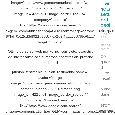
image=”https://www.gemcommunication.com/wp-
Livint
content/uploads/2020/07/lucrezia.png”
nella
setti
image_id=”4226|full” image_border_radius=””
del
company=”Lucrezia”
desig
link=”https://www.google.com/search?
11
q=gem+communication&oq=GEM+comm&aqs=chrome.1.69i57j69i59j0
Maggio
8#lrd=0x12cd3df921a38c87:0x2d9f4aaa558785e6,1,,,”
2026
target=”_blank”]
Nessun
comment
Ottimo corso sul web marketing, completo, esaustivo
C’è
ed interessante con numerose esercitazioni pratiche
qualcos
molto utili.
di
[/fusion_testimonial][fusion_testimonial name=””
speciale
avatar=”image”
nell’affi
image=”https://www.gemcommunication.com/wp-
un
content/uploads/2020/07/limone.png”
brand
durante
image_id=”4228|full” image_border_radius=””
una
company=”Limone Piemonte”
settiman
link=”https://www.google.com/search?
come
q=gem+communication&oq=GEM+comm&aqs=chrome.1.69i57j69i59j0