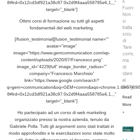
il
8#lrd=0x12cd3df921a38c87:0x2d9f4aaa558785e6,1,,,”
Fuorisal
target=”_blank”]
Non
Ottimi corsi di formazione su tutti gli aspetti
si
tratta
fondamentali del web marketing.
solo
[/fusion_testimonial][fusion_testimonial name=””
di
avatar=”image”
“fare
image=”https://www.gemcommunication.com/wp-
comunic
content/uploads/2020/07/Francesco.png”
ma
image_id=”4229|full” image_border_radius=””
di
stare
company=”Francesco Marchisio”
al
link=”https://www.google.com/search?
passo
q=gem+communication&oq=GEM+comm&aqs=chrome.1.69i57j69i59j0
8#lrd=0x12cd3df921a38c87:0x2d9f4aaa558785e6,1,,,”
Read
target=”_blank”]
More
Ho partecipato ad un corso di web marketing
»
organizzato presso la nostra azienda, tenuto da
Gabriele Polla. Tutti gli argomenti sono stati trattati in
modo approfondito e le esercitazioni sono state molto
utili, fatte in affiancamento al docente, sempre