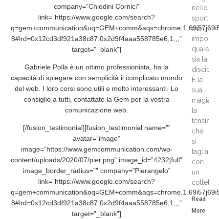
company=”Chiodini Cornici”
nello
link=”https://www.google.com/search?
sport,
q=gem+communication&oq=GEM+comm&aqs=chrome.1.69i57j69i59j0
non
8#lrd=0x12cd3df921a38c87:0x2d9f4aaa558785e6,1,,,”
importa
quale
target=”_blank”]
sia la
Gabriele Polla è un ottimo professionista, ha la
disciplin
capacità di spiegare con semplicità il complicato mondo
È la
del web. I loro corsi sono utili e molto interessanti. Lo
sua
consiglio a tutti, contattate la Gem per la vostra
magia,
comunicazione web.
la
tensione
[/fusion_testimonial][fusion_testimonial name=””
che
avatar=”image”
si
image=”https://www.gemcommunication.com/wp-
taglia
content/uploads/2020/07/pier.png” image_id=”4232|full”
con
image_border_radius=”” company=”Pierangelo”
un
link=”https://www.google.com/search?
coltello
q=gem+communication&oq=GEM+comm&aqs=chrome.1.69i57j69i59j0
Read
8#lrd=0x12cd3df921a38c87:0x2d9f4aaa558785e6,1,,,”
More
target=”_blank”]