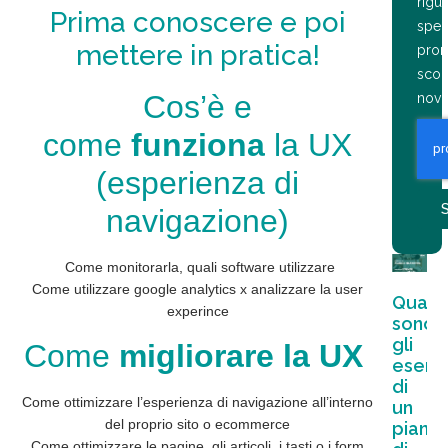
rigua
Prima conoscere e poi
speci
mettere in pratica!
prom
scon
Cos’è e
novi
come
funziona
la UX
(esperienza di
S
navigazione)
Come monitorarla, quali software utilizzare
Come utilizzare google analytics x analizzare la user
Quali
experince
sono
gli
Come
migliorare la UX
esemp
di
Come ottimizzare l’esperienza di navigazione all’interno
un
del proprio sito o ecommerce
piano
Come ottimizzare le pagine, gli articoli, i tasti o i form