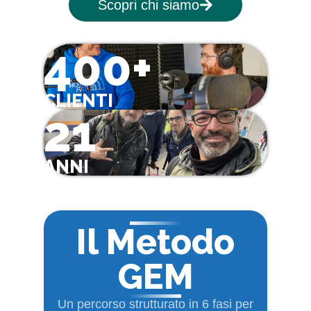
Scopri chi siamo
400+
CLIENTI
21
ANNI
Il Metodo
GEM
Un percorso strutturato in 6 fasi per