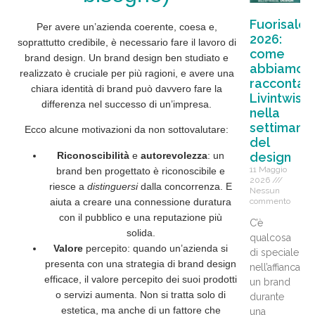
Fuorisalo
Per avere un’azienda coerente, coesa e,
2026:
soprattutto
credibile
, è necessario fare il lavoro di
come
brand design. Un brand design ben studiato e
abbiamo
realizzato è cruciale per più ragioni, e avere una
raccontat
chiara identità di brand può davvero fare la
Livintwist
differenza nel successo di un’impresa.
nella
settimana
Ecco alcune motivazioni da non sottovalutare:
del
design
Riconoscibilità
e
autorevolezza
: un
11 Maggio
brand ben progettato è riconoscibile e
2026
riesce a
distinguersi
dalla concorrenza. E
Nessun
commento
aiuta a creare una connessione duratura
con il pubblico e una reputazione più
C’è
solida.
qualcosa
Valore
percepito: quando un’azienda si
di speciale
presenta con una strategia di brand design
nell’affiancare
efficace, il valore percepito dei suoi prodotti
un brand
o servizi aumenta. Non si tratta solo di
durante
estetica, ma anche di un fattore che
una