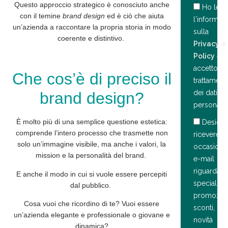
Questo approccio strategico è conosciuto anche
Ho lett
con il temine
brand design
ed è ciò che aiuta
l'informati
un’azienda a raccontare la propria storia in modo
sulla
coerente e distintivo.
Privacy e
Policy
e
accetto il
Che cos’è di preciso il
trattament
dei dati
brand design?
personali.
È molto più di una semplice questione estetica:
Deside
comprende l’intero
processo
che trasmette non
ricevere
solo un’immagine visibile, ma anche i
valori
, la
occasiona
mission
e la
personalità
del brand.
e-mail
riguardant
E anche il modo in cui si vuole essere percepiti
speciali
dal pubblico.
promozion
Cosa vuoi che ricordino di te? Vuoi essere
sconti, o
un’azienda elegante e professionale o giovane e
novità
dinamica?