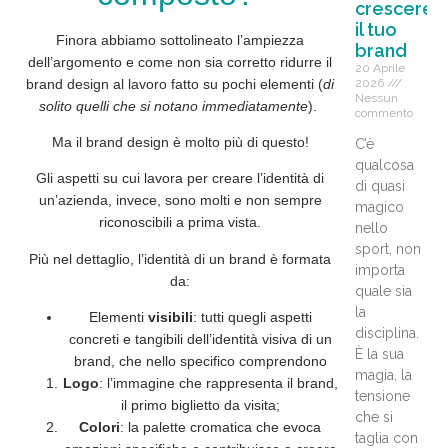
crescere
il tuo
Finora abbiamo sottolineato l’ampiezza
brand
dell’argomento e come non sia corretto ridurre il
20 Aprile
2026
brand design al lavoro fatto su pochi elementi (
di
Nessun
solito quelli che si notano immediatamente
).
commento
Ma il brand design è molto più di questo!
C’è
qualcosa
Gli aspetti su cui lavora per creare l’identità di
di quasi
un’azienda, invece, sono molti e non sempre
magico
riconoscibili a prima vista.
nello
sport, non
Più nel dettaglio, l’identità di un brand è formata
importa
da:
quale sia
la
Elementi
visibili
: tutti quegli aspetti
disciplina.
concreti e tangibili dell’identità visiva di un
È la sua
brand, che nello specifico comprendono
magia, la
Logo
: l’immagine che rappresenta il brand,
tensione
il primo biglietto da visita;
che si
Colori
: la palette cromatica che evoca
taglia con