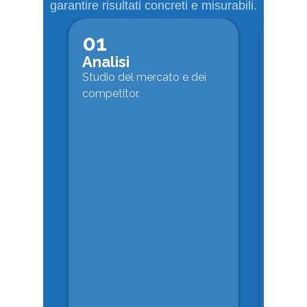
garantire risultati concreti e misurabili.
01
02
Analisi
Stra
Studio del mercato e dei
Definiz
competitor.
del pi